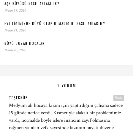
AŞK BÜYÜSÜ NASIL ANLAŞILIR?
Nisan 17, 2020
EVLILIĞIMIZDE BÜYÜ OLUP OLMADIĞINI NASIL ANLARIM?
Nisan 21, 2020
BÜYÜ BOZAN HOCALAR
Nisan 20, 2020
2 YORUM
TEŞEKKÜR
Reply
Medyum ali hocaya kızım için yaptırdığım çalışma sadece
15 günde netice verdi. Kısmetiyle alakalı bir problemimiz
vardı, normalde böyle işlere inancım zayıf olmasına
rağmen yapılan vefk sayesinde kızımın hayatı düzene