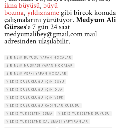
ikna büyüsü
,
büyü
bozma
,
yıldızname
gibi birçok konuda
çalışmalarını yürütüyor.
Medyum Ali
Gürses
‘e 7 gün 24 saat
medyumalibey@gmail.com
mail
adresinden ulaşılabilir.
ŞIRINLIK BÜYÜSÜ YAPAN HOCALAR
ŞIRINLIK MUSKASI YAPAN HOCALAR
ŞIRINLIK VEFKI YAPAN HOCALAR
YILDIZ DÜŞÜKLÜĞÜ IÇIN BÜYÜ
YILDIZ DÜŞÜKLÜĞÜ IÇIN DUA
YILDIZ DÜŞÜKLÜĞÜ IÇIN VEFK
YILDIZ DÜŞÜKLÜĞÜ KADINLAR KULÜBÜ
YILDIZ YÜKSELTEN ESMA
YILDIZ YÜKSELTME BÜYÜSÜ
YILDIZ YÜKSELTME ÇALIŞMASI YAPTIRANLAR