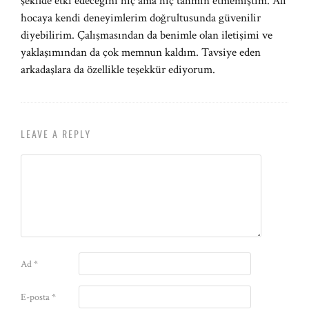
şekilde etki edeceğini hiç ama hiç tahmin etmemiştim. Ali
hocaya kendi deneyimlerim doğrultusunda güvenilir
diyebilirim. Çalışmasından da benimle olan iletişimi ve
yaklaşımından da çok memnun kaldım. Tavsiye eden
arkadaşlara da özellikle teşekkür ediyorum.
LEAVE A REPLY
Ad
*
E-posta
*