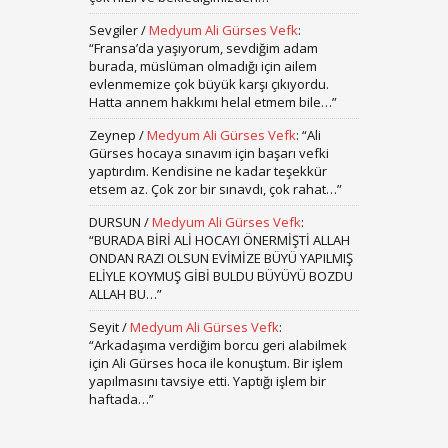
Sevgiler
/
Medyum Ali Gürses Vefk
:
“
Fransa’da yaşıyorum, sevdiğim adam
burada, müslüman olmadığı için ailem
evlenmemize çok büyük karşı çıkıyordu.
Hatta annem hakkımı helal etmem bile…
”
Zeynep
/
Medyum Ali Gürses Vefk
: “
Ali
Gürses hocaya sınavım için başarı vefki
yaptırdım. Kendisine ne kadar teşekkür
etsem az. Çok zor bir sınavdı, çok rahat…
”
DURSUN
/
Medyum Ali Gürses Vefk
:
“
BURADA BİRİ ALİ HOCAYI ÖNERMİŞTİ ALLAH
ONDAN RAZI OLSUN EVİMİZE BÜYÜ YAPILMIŞ
ELİYLE KOYMUŞ GİBİ BULDU BÜYÜYÜ BOZDU
ALLAH BU…
”
Seyit
/
Medyum Ali Gürses Vefk
:
“
Arkadaşıma verdiğim borcu geri alabilmek
için Ali Gürses hoca ile konuştum. Bir işlem
yapılmasını tavsiye etti. Yaptığı işlem bir
haftada…
”