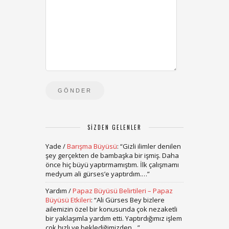
SIZDEN GELENLER
Yade
/
Barışma Büyüsü
: “
Gizli ilimler denilen
şey gerçekten de bambaşka bir işmiş. Daha
önce hiç büyü yaptırmamıştım. İlk çalışmamı
medyum ali gürses’e yaptırdım.…
”
Yardım
/
Papaz Büyüsü Belirtileri – Papaz
Büyüsü Etkileri
: “
Ali Gürses Bey bizlere
ailemizin özel bir konusunda çok nezaketli
bir yaklaşımla yardım etti. Yaptırdığımız işlem
çok hızlı ve beklediğimizden…
”