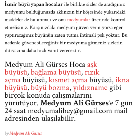
İzmir büyü yapan hocalar
ile birlikte sizler de aradığınız
medyumu bulduğunuzda aklınızın bir köşesinde yukarıdaki
maddeler de bulunmalı ve onu
medyumlar
üzerinde kontrol
etmelisiniz. Karşınızdaki medyum güven vermiyorsa eğer
yaptıracağınız büyünün zaten tutma ihtimali pek yoktur. Bu
nedenle güvenebileceğiniz bir medyuma gitmeniz sizlerin
ihtiyacına daha hızlı yanıt verecektir.
Medyum Ali Gürses Hoca
aşk
büyüsü
,
bağlama büyüsü
,
rızık
açma
büyüsü,
kısmet açma
büyüsü,
ikna
büyüsü
,
büyü bozma
,
yıldızname
gibi
birçok konuda çalışmalarını
yürütüyor.
Medyum Ali Gürses
‘e 7 gün
24 saat
medyumalibey@gmail.com
mail
adresinden ulaşılabilir.
by
Medyum Ali Gürses