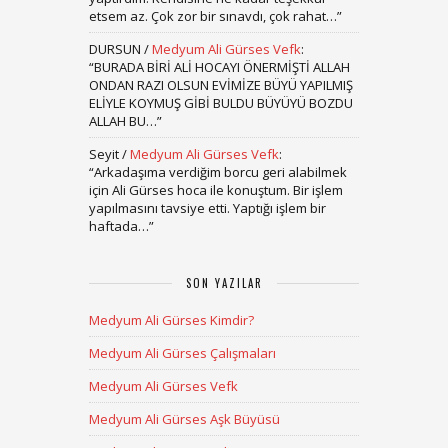
etsem az. Çok zor bir sınavdı, çok rahat…
”
DURSUN
/
Medyum Ali Gürses Vefk
:
“
BURADA BİRİ ALİ HOCAYI ÖNERMİŞTİ ALLAH
ONDAN RAZI OLSUN EVİMİZE BÜYÜ YAPILMIŞ
ELİYLE KOYMUŞ GİBİ BULDU BÜYÜYÜ BOZDU
ALLAH BU…
”
Seyit
/
Medyum Ali Gürses Vefk
:
“
Arkadaşıma verdiğim borcu geri alabilmek
için Ali Gürses hoca ile konuştum. Bir işlem
yapılmasını tavsiye etti. Yaptığı işlem bir
haftada…
”
SON YAZILAR
Medyum Ali Gürses Kimdir?
Medyum Ali Gürses Çalışmaları
Medyum Ali Gürses Vefk
Medyum Ali Gürses Aşk Büyüsü