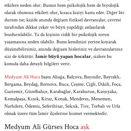
etkilere neden olur. Bunun hem psikolojik hem de biyolojik
olarak olumsuz etkileri olur, kısaca kişiyi hasta eder. Diğer bir
durum ise; kişide anında değişen fiziksel davranışlar, çevresi
tarafından dikkat çeker ve büyü yapıldığı anlaşılarak
bozdurulabilir. Ya da kişinin ciddi bir psikolojik sorun
yaşamasına neden olabilir. Bunu kendinizi yerine koyarak
düşünebilirsiniz, anında değişen hisleriniz ve davranışlarınız
sizi de ürkütür.
İzmir büyü yapan
hocalar
, sizlere bu
konuda daha detaylı bilgileri verir.
Medyum Ali Hoca
başta Aliağa, Balçova, Bayındır, Bayraklı,
Bergama, Beydağ, Bornova, Buca, Çeşme, Çiğli, Dikili, Foça,
Gaziemir, Güzelbahçe, Karabağlar, Karaburun, Karşıyaka,
Kemalpaşa, Kınık, Kiraz, Konak, Menderes, Menemen,
Narlıdere, Ödemiş, Seferihisar, Selçuk, Tire, Torbalı ve Urla
olmak üzere tüm İzmir ilçelerine hizmet vermektedir.
Medyum Ali Gürses Hoca
aşk