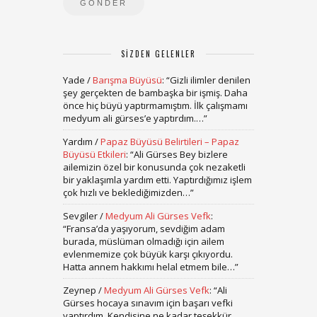
SIZDEN GELENLER
Yade
/
Barışma Büyüsü
: “
Gizli ilimler denilen
şey gerçekten de bambaşka bir işmiş. Daha
önce hiç büyü yaptırmamıştım. İlk çalışmamı
medyum ali gürses’e yaptırdım.…
”
Yardım
/
Papaz Büyüsü Belirtileri – Papaz
Büyüsü Etkileri
: “
Ali Gürses Bey bizlere
ailemizin özel bir konusunda çok nezaketli
bir yaklaşımla yardım etti. Yaptırdığımız işlem
çok hızlı ve beklediğimizden…
”
Sevgiler
/
Medyum Ali Gürses Vefk
:
“
Fransa’da yaşıyorum, sevdiğim adam
burada, müslüman olmadığı için ailem
evlenmemize çok büyük karşı çıkıyordu.
Hatta annem hakkımı helal etmem bile…
”
Zeynep
/
Medyum Ali Gürses Vefk
: “
Ali
Gürses hocaya sınavım için başarı vefki
yaptırdım. Kendisine ne kadar teşekkür