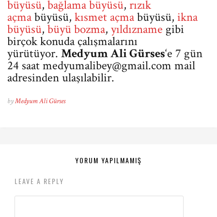
büyüsü
,
bağlama büyüsü
,
rızık
açma
büyüsü,
kısmet açma
büyüsü,
ikna
büyüsü
,
büyü bozma
,
yıldızname
gibi
birçok konuda çalışmalarını
yürütüyor.
Medyum Ali Gürses
‘e 7 gün
24 saat
medyumalibey@gmail.com
mail
adresinden ulaşılabilir.
by
Medyum Ali Gürses
YORUM YAPILMAMIŞ
LEAVE A REPLY