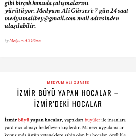
gibi birçok konuda çalışmalarını
yürütüyor. Medyum Ali Gürses‘e 7 gün 24 saat
medyumalibey@gmail.com
mail adresinden
ulaşılabilir.
by
Medyum Ali Gürses
MEDYUM ALI GÜRSES
İZMIR BÜYÜ YAPAN HOCALAR –
İZMIR’DEKI HOCALAR
İzmir
büyü
yapan hocalar,
yaptıkları
büyüler
ile insanlara
yardımcı olmayı hedefleyen kişilerdir. Manevi uygulamalar
konusunda üstün yeteneklere sahip olan bu hocalar, özellikle