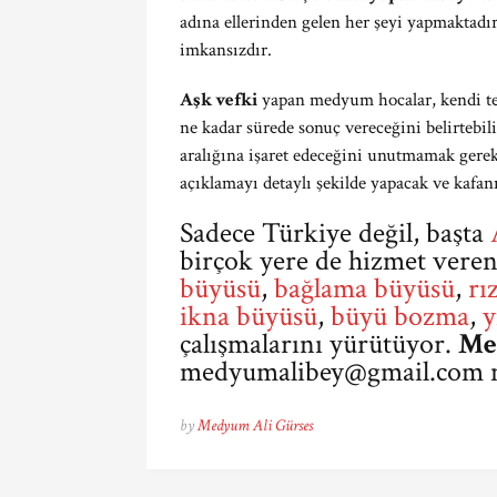
adına ellerinden gelen her şeyi yapmaktadı
imkansızdır.
Aşk vefki
yapan medyum hocalar, kendi tec
ne kadar sürede sonuç vereceğini belirtebil
aralığına işaret edeceğini unutmamak gerek
açıklamayı detaylı şekilde yapacak ve kafan
Sadece Türkiye değil, başta
birçok yere de hizmet ver
büyüsü
,
bağlama büyüsü
,
rı
ikna büyüsü
,
büyü bozma
,
y
çalışmalarını yürütüyor.
Me
medyumalibey@gmail.com
m
by
Medyum Ali Gürses