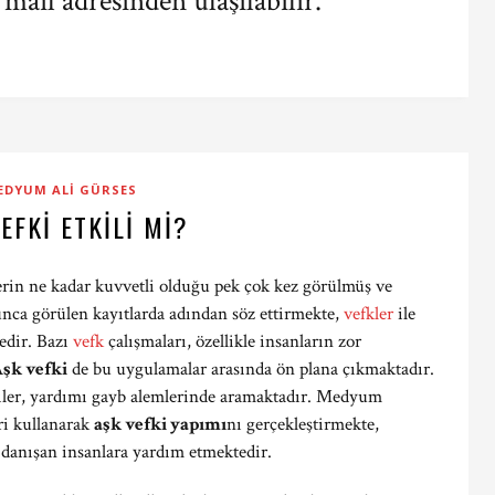
mail adresinden ulaşılabilir.
EDYUM ALI GÜRSES
EFKI ETKILI MI?
erin ne kadar kuvvetli olduğu pek çok kez görülmüş ve
unca görülen kayıtlarda adından söz ettirmekte,
vefkler
ile
edir. Bazı
vefk
çalışmaları, özellikle insanların zor
şk vefki
de bu uygulamalar arasında ön plana çıkmaktadır.
iler, yardımı gayb alemlerinde aramaktadır. Medyum
eri kullanarak
aşk vefki yapımı
nı gerçekleştirmekte,
 danışan insanlara yardım etmektedir.