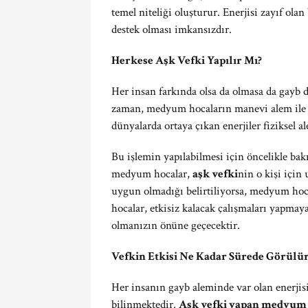
temel niteliği oluşturur. Enerjisi zayıf ol
destek olması imkansızdır.
Herkese Aşk Vefki Yapılır Mı?
Her insan farkında olsa da olmasa da gayb d
zaman, medyum hocaların manevi alem ile fi
dünyalarda ortaya çıkan enerjiler fiziksel al
Bu işlemin yapılabilmesi için öncelikle ba
medyum hocalar,
aşk vefki
nin o kişi için
uygun olmadığı belirtiliyorsa, medyum hoc
hocalar, etkisiz kalacak çalışmaları yapma
olmanızın önüne geçecektir.
Vefkin Etkisi Ne Kadar Sürede Görülü
Her insanın gayb aleminde var olan enerjisi 
bilinmektedir.
Aşk vefki yapan medyum