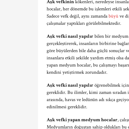
Aşk vefkinin
kökenleri, neredeyse insanl
hocalar, her dönemde bu işlemleri etkili şe
Sadece vefk değil, aynı zamanda
büyü
ve di
çalışmalar yaptıkları görülebilmektedir.
Aşk vefki nasıl yapılır
bilen bir medyum h
gerçekleştirerek, insanların birbirine ba
göre büyülerden bile daha güçlü sonuçlar v
insanlara etkili şekilde yardım etmiş olsa d
yapan medyum hocalar, bu çalışmayı başar
kendini yetiştirmek zorundadır.
Aşk vefki nasıl yapılır
öğrenebilmek için
gereklidir. Bu ilimler, kimi zaman sıradan i
arasında, havas ve ledünün adı sıkça geçiyor
edinilmesi gereklidir.
Aşk vefki yapan medyum hocalar
, çalı
Medyumların doğuştan sahip oldukları bu e