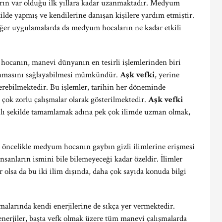
arın var olduğu ilk yıllara kadar uzanmaktadır. Medyum
kilde yapmış ve kendilerine danışan kişilere yardım etmiştir.
ğer uygulamalarda da medyum hocaların ne kadar etkili
ocanın, manevi dünyanın en tesirli işlemlerinden biri
ğlanmasını sağlayabilmesi mümkündür.
Aşk vefki
, yerine
erebilmektedir. Bu işlemler, tarihin her döneminde
a çok zorlu çalışmalar olarak gösterilmektedir.
Aşk vefki
ılı şekilde tamamlamak adına pek çok ilimde uzman olmak,
 öncelikle medyum hocanın gaybın gizli ilimlerine erişmesi
nsanların ismini bile bilemeyeceği kadar özeldir. İlimler
 olsa da bu iki ilim dışında, daha çok sayıda konuda bilgi
şmalarında kendi enerjilerine de sıkça yer vermektedir.
nerjiler, başta vefk olmak üzere tüm manevi çalışmalarda