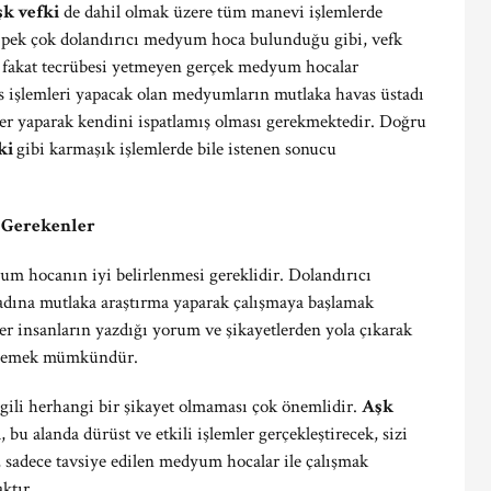
şk vefki
de dahil olmak üzere tüm manevi işlemlerde
a pek çok dolandırıcı medyum hoca bulunduğu gibi, vefk
an fakat tecrübesi yetmeyen gerçek medyum hocalar
s işlemleri yapacak olan medyumların mutlaka havas üstadı
ler yaparak kendini ispatlamış olması gerekmektedir. Doğru
ki
gibi karmaşık işlemlerde bile istenen sonucu
i Gerekenler
um hocanın iyi belirlenmesi gereklidir. Dolandırıcı
dına mutlaka araştırma yaparak çalışmaya başlamak
er insanların yazdığı yorum ve şikayetlerden yola çıkarak
irlemek mümkündür.
gili herhangi bir şikayet olmaması çok önemlidir.
Aşk
bu alanda dürüst ve etkili işlemler gerçekleştirecek, sizi
 sadece tavsiye edilen medyum hocalar ile çalışmak
ktır.