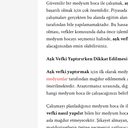
Güvenilir bir medyum hoca ile çalışmak,
a
başarılı olmak için çok önemlidir. Piyasad
çalışmaları gerçekten bu alanda eğitim al
tarafından bile yapılamamaktadır. Bu hassa
olması, vefkler konusunda daha önce işlem
medyum hocayı seçmeniz halinde,
aşk vef
alacağınızdan emin olabilirsiniz.
Aşk Vefki Yaptırırken Dikkat Edilmes
Aşk vefki yaptırmak
için ilk olarak medy
medyumlar
tarafından mağdur edilmemek a
önerilmektedir. Araştırmanız sırasında, diğ
hangi medyum hoca ile çalışacağınızı bel
Çalışmayı planladığınız medyum hoca ile il
vefki nasıl yapılır
bilen bir medyum hoca, 
asla mağdur etmeyecektir. Şikayet almayan,
mağduriyetlerin önüne geçmenizi sağlayaca