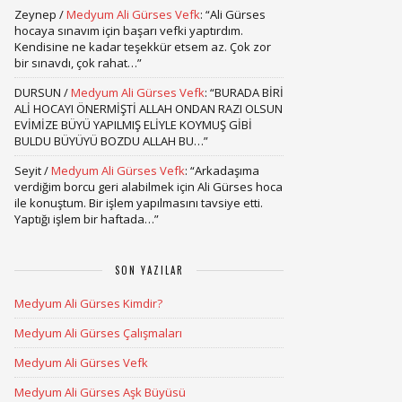
Zeynep
/
Medyum Ali Gürses Vefk
: “
Ali Gürses
hocaya sınavım için başarı vefki yaptırdım.
Kendisine ne kadar teşekkür etsem az. Çok zor
bir sınavdı, çok rahat…
”
DURSUN
/
Medyum Ali Gürses Vefk
: “
BURADA BİRİ
ALİ HOCAYI ÖNERMİŞTİ ALLAH ONDAN RAZI OLSUN
EVİMİZE BÜYÜ YAPILMIŞ ELİYLE KOYMUŞ GİBİ
BULDU BÜYÜYÜ BOZDU ALLAH BU…
”
Seyit
/
Medyum Ali Gürses Vefk
: “
Arkadaşıma
verdiğim borcu geri alabilmek için Ali Gürses hoca
ile konuştum. Bir işlem yapılmasını tavsiye etti.
Yaptığı işlem bir haftada…
”
SON YAZILAR
Medyum Ali Gürses Kimdir?
Medyum Ali Gürses Çalışmaları
Medyum Ali Gürses Vefk
Medyum Ali Gürses Aşk Büyüsü