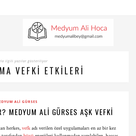
a ilgili yazılar gösteriliyor
MA VEFKI ETKILERI
EDYUM ALI GÜRSES
IR? MEDYUM ALI GÜRSES AŞK VEFKI
yan herkes,
vefk
adı verilen özel uygulamaları en az bir kez
r
tarafından
büyü
enerjileri kullanmadan yapılabilen, hassas