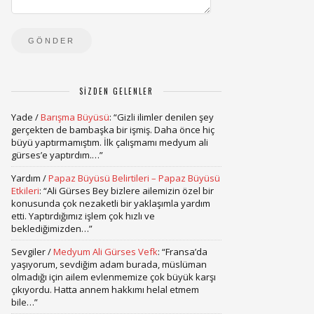
SIZDEN GELENLER
Yade
/
Barışma Büyüsü
: “
Gizli ilimler denilen şey
gerçekten de bambaşka bir işmiş. Daha önce hiç
büyü yaptırmamıştım. İlk çalışmamı medyum ali
gürses’e yaptırdım.…
”
Yardım
/
Papaz Büyüsü Belirtileri – Papaz Büyüsü
Etkileri
: “
Ali Gürses Bey bizlere ailemizin özel bir
konusunda çok nezaketli bir yaklaşımla yardım
etti. Yaptırdığımız işlem çok hızlı ve
beklediğimizden…
”
Sevgiler
/
Medyum Ali Gürses Vefk
: “
Fransa’da
yaşıyorum, sevdiğim adam burada, müslüman
olmadığı için ailem evlenmemize çok büyük karşı
çıkıyordu. Hatta annem hakkımı helal etmem
bile…
”