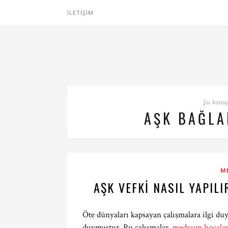
İLETIŞIM
Şu konuyl
AŞK BAĞLA
M
AŞK VEFKI NASIL YAPIL
Öte dünyaları kapsayan çalışmalara ilgi du
duymuştur. Bu çalışmalar,
medyum hocala