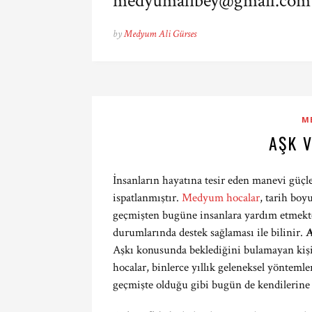
medyumalibey@gmail.com
by
Medyum Ali Gürses
M
AŞK V
İnsanların hayatına tesir eden manevi güçl
ispatlanmıştır.
Medyum hocalar
, tarih boy
geçmişten bugüne insanlara yardım etmekt
durumlarında destek sağlaması ile bilinir.
A
Aşkı konusunda beklediğini bulamayan kiş
hocalar, binlerce yıllık geleneksel yönteml
geçmişte olduğu gibi bugün de kendilerine