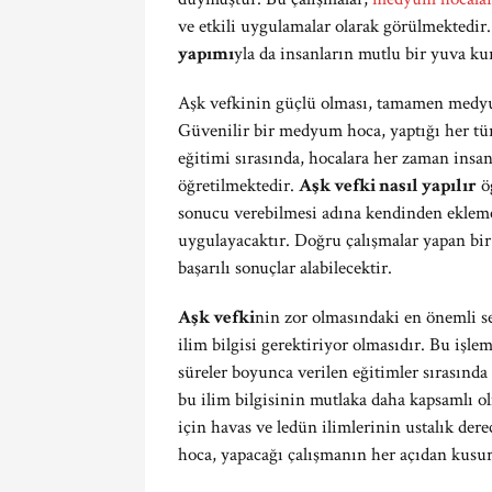
ve etkili uygulamalar olarak görülmektedir
yapımı
yla da insanların mutlu bir yuva 
Aşk vefkinin güçlü olması, tamamen medyum 
Güvenilir bir medyum hoca, yaptığı her tür
eğitimi sırasında, hocalara her zaman insa
öğretilmektedir.
Aşk vefki nasıl yapılır
ö
sonucu verebilmesi adına kendinden eklemel
uygulayacaktır. Doğru çalışmalar yapan bi
başarılı sonuçlar alabilecektir.
Aşk vefki
nin zor olmasındaki en önemli s
ilim bilgisi gerektiriyor olmasıdır. Bu işl
süreler boyunca verilen eğitimler sırasında
bu ilim bilgisinin mutlaka daha kapsamlı ol
için havas ve ledün ilimlerinin ustalık der
hoca, yapacağı çalışmanın her açıdan kusur