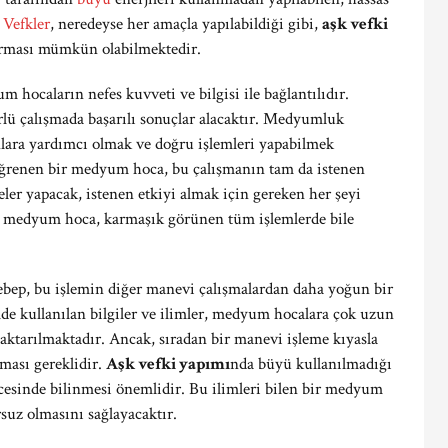
.
Vefkler
, neredeyse her amaçla yapılabildiği gibi,
aşk vefki
kurması mümkün olabilmektedir.
hocaların nefes kuvveti ve bilgisi ile bağlantılıdır.
lü çalışmada başarılı sonuçlar alacaktır. Medyumluk
nlara yardımcı olmak ve doğru işlemleri yapabilmek
ğrenen bir medyum hoca, bu çalışmanın tam da istenen
er yapacak, istenen etkiyi almak için gereken her şeyi
r medyum hoca, karmaşık görünen tüm işlemlerde bile
ebep, bu işlemin diğer manevi çalışmalardan daha yoğun bir
emde kullanılan bilgiler ve ilimler, medyum hocalara çok uzun
 aktarılmaktadır. Ancak, sıradan bir manevi işleme kıyasla
ması gereklidir.
Aşk vefki yapımı
nda büyü kullanılmadığı
ecesinde bilinmesi önemlidir. Bu ilimleri bilen bir medyum
suz olmasını sağlayacaktır.