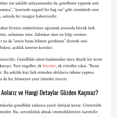
ları net şekilde anlayamasalar da, genelleme yaparak seni
patmış”, “üzerinde negatif bir bağ var” gibi cümlelerle seni
, aslında bir tuzağın habercisidir.
tekar birinin sömürüsüne uğramak arasında büyük fark
ür, anlamanı ister. Sahtekar olan ise bilgi vermez.
r ya da “senin bunu bilmen gerekmez” diyerek seni
işkisi, açıklık üzerine kurulur.
sürecidir. Genellikle işlem başlamadan önce düşük bir ücret
karışır. Yeni engeller, ek
büyüler
, ek ritüeller çıkar. “Bunu
ir. Bu şekilde kişi fark etmeden defalarca ödeme yapmış
ya da hiç bitmeyen yeni işlemler zinciri.
 Anlarız ve Hangi Detaylar Gözden Kaçmaz?
tekarlar genellikle yalnızca yazılı iletişim kurar. Görüntülü
mezler. Bu, sorumluluk almak istemediklerinin işaretidir.