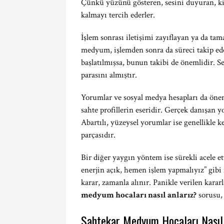
Çünkü yüzünü gösteren, sesini duyuran, ki
kalmayı tercih ederler.
İşlem sonrası iletişimi zayıflayan ya da tam
medyum, işlemden sonra da süreci takip ede
başlatılmışsa, bunun takibi de önemlidir. S
parasını almıştır.
Yorumlar ve sosyal medya hesapları da öneml
sahte profillerin eseridir. Gerçek danışan y
Abartılı, yüzeysel yorumlar ise genellikle
parçasıdır.
Bir diğer yaygın yöntem ise sürekli acele et
enerjin açık, hemen işlem yapmalıyız” gibi i
karar, zamanla alınır. Panikle verilen karar
medyum hocaları nasıl anlarız?
sorusu, 
Sahtekar Medyum Hocaları Nasıl 