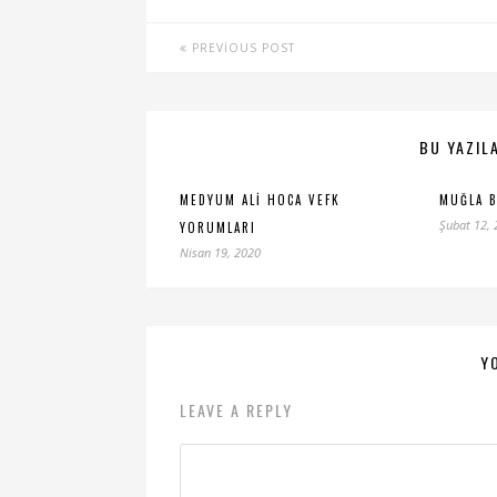
PREVIOUS POST
BU YAZILA
MEDYUM ALI HOCA VEFK
MUĞLA 
Şubat 12,
YORUMLARI
Nisan 19, 2020
Y
LEAVE A REPLY