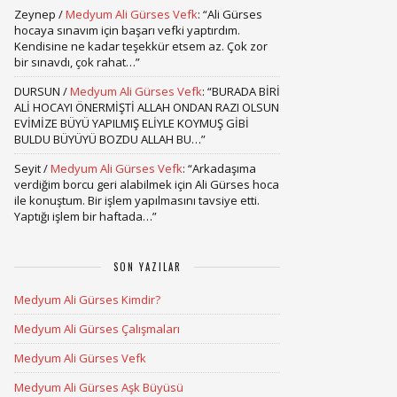
Zeynep
/
Medyum Ali Gürses Vefk
: “
Ali Gürses
hocaya sınavım için başarı vefki yaptırdım.
Kendisine ne kadar teşekkür etsem az. Çok zor
bir sınavdı, çok rahat…
”
DURSUN
/
Medyum Ali Gürses Vefk
: “
BURADA BİRİ
ALİ HOCAYI ÖNERMİŞTİ ALLAH ONDAN RAZI OLSUN
EVİMİZE BÜYÜ YAPILMIŞ ELİYLE KOYMUŞ GİBİ
BULDU BÜYÜYÜ BOZDU ALLAH BU…
”
Seyit
/
Medyum Ali Gürses Vefk
: “
Arkadaşıma
verdiğim borcu geri alabilmek için Ali Gürses hoca
ile konuştum. Bir işlem yapılmasını tavsiye etti.
Yaptığı işlem bir haftada…
”
SON YAZILAR
Medyum Ali Gürses Kimdir?
Medyum Ali Gürses Çalışmaları
Medyum Ali Gürses Vefk
Medyum Ali Gürses Aşk Büyüsü