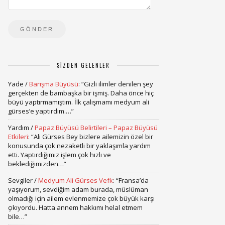
SIZDEN GELENLER
Yade
/
Barışma Büyüsü
: “
Gizli ilimler denilen şey
gerçekten de bambaşka bir işmiş. Daha önce hiç
büyü yaptırmamıştım. İlk çalışmamı medyum ali
gürses’e yaptırdım.…
”
Yardım
/
Papaz Büyüsü Belirtileri – Papaz Büyüsü
Etkileri
: “
Ali Gürses Bey bizlere ailemizin özel bir
konusunda çok nezaketli bir yaklaşımla yardım
etti. Yaptırdığımız işlem çok hızlı ve
beklediğimizden…
”
Sevgiler
/
Medyum Ali Gürses Vefk
: “
Fransa’da
yaşıyorum, sevdiğim adam burada, müslüman
olmadığı için ailem evlenmemize çok büyük karşı
çıkıyordu. Hatta annem hakkımı helal etmem
bile…
”