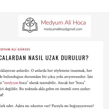
EDYUM ALI GÜRSES
ALARDAN NASIL UZAK DURULUR?
ıklaştıran anlardır. O anlarda her söylenene inanmak, her
nde bulunduğun durumdan bir çıkış yolu arıyorsundur. İşte
i “
medyum
hoca” olarak tanıtabilir. Ancak her “hoca”
ri değildir. Bu noktada akla gelen en önemli soru şudur:
z?
 fark eder. Aşkta mı sıkıntın var? Parayla mı boğuşuyorsun?