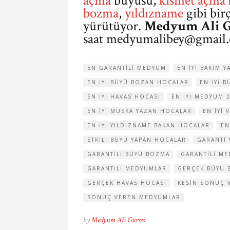
açma
büyüsü,
kısmet açma
bozma
,
yıldızname
gibi bir
yürütüyor.
Medyum Ali G
saat
medyumalibey@gmail
EN GARANTILI MEDYUM
EN IYI BAKIM 
EN IYI BÜYÜ BOZAN HOCALAR
EN IYI 
EN IYI HAVAS HOCASI
EN IYI MEDYUM 
EN IYI MUSKA YAZAN HOCALAR
EN IYI 
EN IYI YILDIZNAME BAKAN HOCALAR
EN
ETKILI BÜYÜ YAPAN HOCALAR
GARANTI
GARANTILI BÜYÜ BOZMA
GARANTILI M
GARANTILI MEDYUMLAR
GERÇEK BÜYÜ 
GERÇEK HAVAS HOCASI
KESIN SONUÇ 
SONUÇ VEREN MEDYUMLAR
by
Medyum Ali Gürses