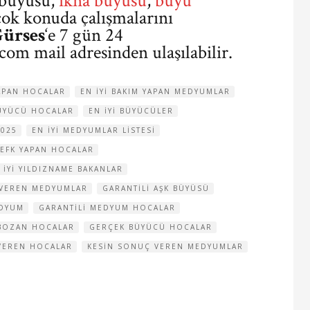
büyüsü,
ikna büyüsü
,
büyü
çok konuda çalışmalarını
ürses
‘e 7 gün 24
.com
mail adresinden ulaşılabilir.
YAPAN HOCALAR
EN IYI BAKIM YAPAN MEDYUMLAR
BÜYÜCÜ HOCALAR
EN IYI BÜYÜCÜLER
2025
EN IYI MEDYUMLAR LISTESI
VEFK YAPAN HOCALAR
 IYI YILDIZNAME BAKANLAR
 VEREN MEDYUMLAR
GARANTILI AŞK BÜYÜSÜ
EDYUM
GARANTILI MEDYUM HOCALAR
BOZAN HOCALAR
GERÇEK BÜYÜCÜ HOCALAR
VEREN HOCALAR
KESIN SONUÇ VEREN MEDYUMLAR