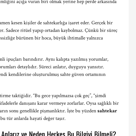
mliğini açığa vuran biri olmak yerine hep perde arkasında
amen kesen kişiler de sahtekarlığa işaret eder. Gerçek bir
r. Sadece ritüel yapıp ortadan kaybolmaz. Çünkü bir süreç
essizliğe bürünen bir hoca, büyük ihtimalle yalnızca
i ipuçları barındırır. Aynı kalıpta yazılmış yorumlar,
orumları detaylıdır. Süreci anlatır, duyguyu yansıtır.
 kendi kendilerine oluşturulmuş sahte güven ortamının
tirme taktiğidir. “Bu gece yapılmazsa çok geç”, “şimdi
fadelerle danışanı karar vermeye zorlarlar. Oysa sağlıklı bir
ların sonu genellikle pişmanlıktır. İşte bu yüzden
sahtekar
bu tür anlarda hayati değer taşır.
Anlarız ve Neden Herkes Bu Bilgiyi Bilmeli?