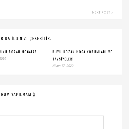
NEXT POST
R DA ILGINIZI ÇEKEBILIR:
BÜYÜ BOZAN HOCALAR
BÜYÜ BOZAN HOCA YORUMLARI VE
 2020
TAVSIYELERI
Nisan 17, 2020
ORUM YAPILMAMIŞ